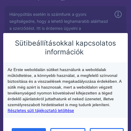
Hiánypótlás esetén is számítunk a gyors
segítségedre, hogy a lehető leghamarabb aláírhasd
a szerződést. Itt is érdemes ügyelni a
dokumentumok érvényességi idejére!
Sütibeállításokkal kapcsolatos
információk
Szerződés aláírása
5.
Az Erste weboldalán sütiket használunk a weboldalak
működtetése, a könnyebb használat, a megfelelő színvonal
biztosítása és a visszaélések megakadályozása érdekében. A
Pozitív döntést követően mi mindent
sütik még azért is hasznosak, mert a weboldalon végzett
előkészítünk, hogy a
bankfiókban
már csak
alá
tevékenységed nyomon követésével kifejezetten a téged
kelljen írnod
a papírokat.
érdeklő ajánlatokról juttathatunk el neked üzenetet, illetve
személyreszabott hirdetéseket is meg tudunk jeleníteni.
Tanácsadónk azt is egyezteti majd veled, hogy
Részletes süti tájékoztató letöltése
melyik a legmegfelelőbb időpont számodra a
szerződéskötésre.