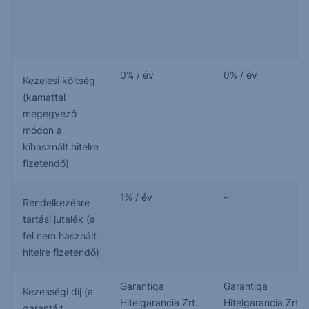
0% / év
0% / év
Kezelési költség
(kamattal
megegyező
módon a
kihasznált hitelre
fizetendő)
1% / év
-
Rendelkezésre
tartási jutalék (a
fel nem használt
hitelre fizetendő)
Garantiqa
Garantiqa
Kezességi díj (a
Hitelgarancia Zrt.
Hitelgarancia Zrt.
garantált