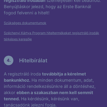
regisztráló irodában
személyesen kell beadnod.
Benyújtáskor jelezd, hogy az Erste Banknál
fogod felvenni a hitelt!
Szükséges dokumentumok
Széchenyi Kártya Program hiteltermékeket regisztráló irodák
térképes keresője
Hitelbírálat
4.
A regisztráló iroda
továbbítja a kérelmet
bankunkhoz.
Ha minden dokumentum, adat,
információ rendelkezésünkre áll a döntéshez,
akkor
ebben a szakaszban nem kell semmit
tenned.
Ha kérdésünk, kérésünk van,
tanácsadónk jelezni fogja.