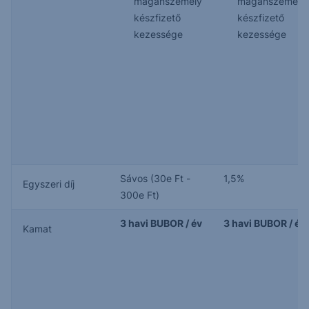
magánszemély
magánszemély
készfizető
készfizető
kezessége
kezessége
Sávos (30e Ft -
1,5%
Egyszeri díj
300e Ft)
3 havi BUBOR / év
3 havi BUBOR / év
Kamat