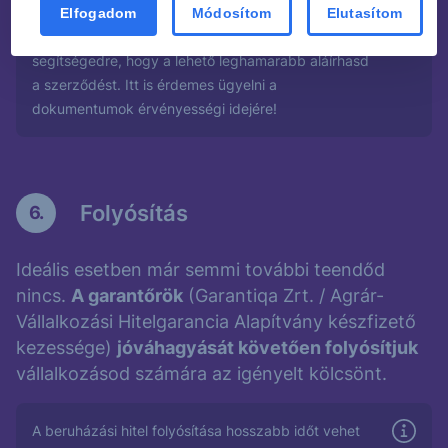
Elfogadom
Módosítom
Elutasítom
Hiánypótlás esetén is számítunk a gyors
segítségedre, hogy a lehető leghamarabb aláírhasd
a szerződést. Itt is érdemes ügyelni a
dokumentumok érvényességi idejére!
Folyósítás
6.
Ideális esetben már semmi további teendőd
nincs.
A garantőrök
(Garantiqa Zrt. / Agrár-
Vállalkozási Hitelgarancia Alapítvány készfizető
kezessége)
jóváhagyását követően folyósítjuk
vállalkozásod számára az igényelt kölcsönt.
A beruházási hitel folyósítása hosszabb időt vehet