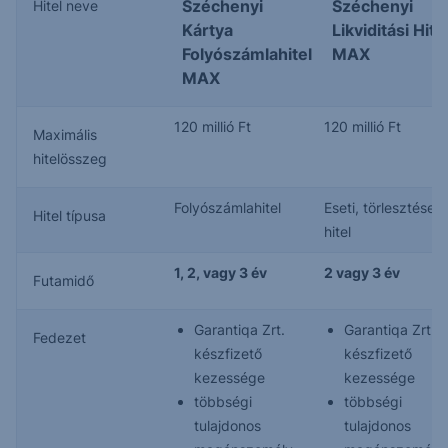
Széchenyi
Széchenyi
Hitel neve
Kártya
Likviditási Hite
Folyószámlahitel
MAX
MAX
120 millió Ft
120 millió Ft
Maximális
hitelösszeg
Folyószámlahitel
Eseti, törlesztéses
Hitel típusa
hitel
1, 2, vagy 3 év
2 vagy 3 év
Futamidő
Garantiqa Zrt.
Garantiqa Zrt.
Fedezet
készfizető
készfizető
kezessége
kezessége
többségi
többségi
tulajdonos
tulajdonos